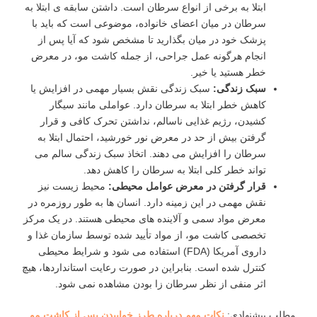
ابتلا به برخی از انواع سرطان است. داشتن سابقه‌ ی ابتلا به
سرطان در میان اعضای خانواده، موضوعی است که باید با
پزشک خود در میان بگذارید تا مشخص شود که آیا پس از
انجام هرگونه عمل جراحی، از جمله کاشت مو، در معرض
خطر هستید یا خیر.
سبک زندگی
:
سبک زندگی نقش بسیار مهمی در افزایش یا
کاهش خطر ابتلا به سرطان دارد. عواملی مانند سیگار
کشیدن، رژیم غذایی ناسالم، نداشتن تحرک کافی و قرار
گرفتن بیش از حد در معرض نور خورشید، احتمال ابتلا به
سرطان را افزایش می ‌دهند. اتخاذ سبک زندگی سالم می
‌تواند خطر کلی ابتلا به سرطان را کاهش دهد.
قرار گرفتن در معرض عوامل محیطی
:
محیط زیست نیز
نقش مهمی در این زمینه دارد. انسان ‌ها به ‌طور روزمره در
معرض مواد سمی و آلاینده‌ های محیطی هستند. در یک مرکز
تخصصی کاشت مو، از مواد تأیید شده توسط سازمان غذا و
داروی آمریکا (FDA) استفاده می ‌شود و شرایط محیطی
کنترل‌ شده است. بنابراین در صورت رعایت استانداردها، هیچ
اثر منفی از نظر سرطان ‌زا بودن مشاهده نمی ‌شود.
مطلب پیشنهادی:
نکات مهم درباره طرز خوابیدن پس از کاشت مو