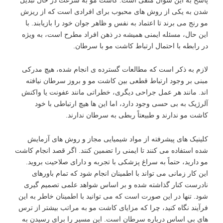
شدن به یکی از روش ‌های محبوب برای افرادی است که از ریزش
مو رنج می ‌برند تا اعتماد به‌ نفس و ظاهر جوان خود را بازیابند. با
این حال، مسئله‌ ایمنی همیشه در ذهن افراد مطرح است، به ‌ویژه
در رابطه با احتمال ارتباط کاشت مو با سرطان.
لازم به ذکر است که مطالعات گسترده ی انجام‌ شده، هیچ مدرکی
مبنی بر وجود ارتباط قطعی بین کاشت مو و بروز سرطان نیافته‌
اند. مانند هر عمل جراحی دیگری، خطراتی مانند عفونت یا واکنش
آلرژیک به بی ‌حسی وجود دارد، اما این‌ ها هیچ ارتباطی با خود
کاشت مو ندارند و طبیعتاً ربطی به سرطان ندارند.
کلینیک‌ های پیشرفته از مواد شیمیایی مجاز و روش ‌های آزمایش
‌شده استفاده می ‌کنند تا ایمنی را تضمین کنند. اگر قصد انجام کاشت
مو دارید، حتماً به سراغ پزشکی با تجربه و دارای صلاحیت بروید.
این کار زمانی می ‌تواند با اطمینان انجام شود که تمام باورهای
نادرست کنار گذاشته شده و بر اساس شواهد علمی تصمیم ‌گیری
شود. تنها در این صورت است که می ‌توانید با اطمینان خاطر به این
فرآیند نگاه کنید، چرا که مزایای کاشت مو به‌ مراتب بیشتر از ترس
‌های بی ‌اساس درباره سرطان است. این مسیر را برای رسیدن به