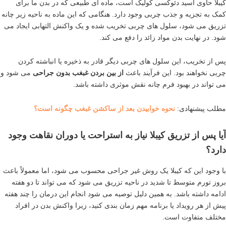
کیبلا حاوی اسید دئوکسی کولیک است، ماده ای طبیعی که در بدن ما برای
کمک به تجزیه و جذب چربی وجود دارد. هنگامی که این ماده به ناحیه زیر چانه
تزریق می شود، سلول های چربی تخریب شده و یک واکنش التهابی ایجاد می
شود. در نهایت بدن مواد زائد را دفع می کند.
پس از تخریب، این سلول های چربی دیگر قادر به ذخیره یا انباشته کردن
چربی نخواهند بود. این فرآیند باعث
از بین بردن غبغب بدون جراحی
می شود و
می تواند در بهبود فرم چانه نقش موثری داشته باشد.
مطلب پیشنهادی:
نحوه خوابیدن بعد از ساکشن غبغب چگونه است؟
آیا پس از تزریق کیبلا نیاز به استراحت یا دوران نقاهت وجود
دارد؟
با وجود این که کیبلا یک روش غیر جراحی محسوب می شود، اما معمولاً باعث
بروز تورم متوسط تا شدید در ناحیه تزریق می شود که می تواند تا دو هفته
ادامه داشته باشد. به همین دلیل توصیه می شود انجام این درمان را چند هفته
پیش از هر رویداد یا برنامه مهم زمان بندی کنید، زیرا واکنش بدن در افراد
مختلف متفاوت است.