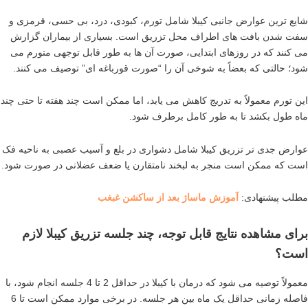
شایع ترین عوارض جانبی کیبلا شامل تورم، کبودی، درد، بی حسی، قرمزی و
سفت شدن بافت های اطراف محل تزریق است. بسیاری از بیماران گزارش
می کنند که در روزهای ابتدایی، صورت آن ها به طور قابل توجهی متورم می
شود؛ حالتی که بعضاً به شوخی آن را “صورت قورباغه ای” توصیف می کنند.
این تورم معمولاً به تدریج کاهش می یابد، اما ممکن است چند هفته تا حتی چند
ماه طول بکشد تا به طور کامل برطرف شود.
عوارض جدی تر تزریق کیبلا شامل دشواری در بلع و آسیب عصبی به ناحیه فک
است که ممکن است منجر به لبخند نامتقارن یا ضعف عضلانی در صورت شود.
مطلب پیشنهادی:
آموزش ماساژ بعد از ساکشن غبغب
برای مشاهده نتایج قابل توجه، چند جلسه تزریق کیبلا لازم
است؟
معمولاً توصیه می شود که درمان با کیبلا در حداقل 2 تا 4 جلسه انجام شود، با
فاصله زمانی حداقل یک ماه بین هر جلسه. در برخی موارد ممکن است تا 6