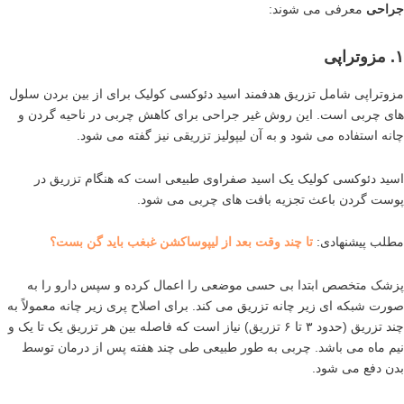
جراحی
معرفی می شوند:
۱.
مزوتراپی
مزوتراپی شامل تزریق هدفمند اسید دئوکسی کولیک برای از بین بردن سلول
های چربی است. این روش غیر جراحی برای کاهش چربی در ناحیه گردن و
چانه استفاده می شود و به آن لیپولیز تزریقی نیز گفته می شود.
اسید دئوکسی کولیک یک اسید صفراوی طبیعی است که هنگام تزریق در
پوست گردن باعث تجزیه بافت های چربی می شود.
مطلب پیشنهادی:
تا چند وقت بعد از لیپوساکشن غبغب باید گن بست؟
پزشک متخصص ابتدا بی حسی موضعی را اعمال کرده و سپس دارو را به
صورت شبکه ای زیر چانه تزریق می کند. برای اصلاح پری زیر چانه معمولاً به
چند تزریق (حدود ۳ تا ۶ تزریق) نیاز است که فاصله بین هر تزریق یک تا یک و
نیم ماه می باشد. چربی به طور طبیعی طی چند هفته پس از درمان توسط
بدن دفع می شود.