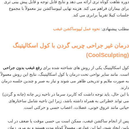
دوره نقاهت کوتاه تری ارائه می دهد و نتایج قابل توجه و قابل پیش بینی تری
برای بیماران فراهم می کند. هزینه نهایی لیپوساکشن نیز معمولاً با مجموع
جلسات کیبلا تقریباً برابری می کند.
مطلب پیشنهادی:
نحوه عمل لیپوساکشن غبغب
درمان غیر جراحی چربی گردن با کول اسکالپتینگ
(CoolSculpting)
کول اسکالپتینگ یکی از روش های شناخته شده برای
رفع غبغب بدون جراحی
است. مانند سایر نواحی تحت درمان با کول اسکالپتینگ، نتایج این روش معمولاً
به صورت ملایم و تدریجی ظاهر می شوند و نیاز به صبر و چندین جلسه درمان
دارند.
با این حال، باید توجه داشت که کاربرد سرما در ناحیه زیر چانه (چانه و گردن)
می تواند خطراتی به همراه داشته باشد، زیرا این ناحیه شامل ساختارهای
حیاتی مانند عروق خونی، عضلات، اعصاب حسی و حرکتی است.
پس از انجام ساکشن غبغب، ممکن است بی حسی موقت یا ضعف در لب
پایین ایجاد شود، اما این عوارض معمولاً کوتاه مدت هستند و به مرور زمان