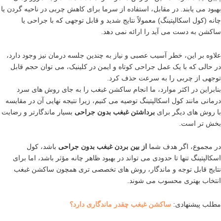
بهبود می یابند. در مقابل، استفاده از سرما برای کاهش چربی در ناحیه گردن یا
چانه (کول اسکالپتینگ) معمولاً نتایج شدید و قابل توجهی که با جراحی یا
ساکشن به دست می آید را ارائه نمی دهد.
علاوه بر این، خطر آسیب عصبی و نیاز به چندین جلسه درمان نیز وجود دارد،
در حالی که با یک عمل جراحی کوتاه و ایمن در کلینیک، می توان حجم قابل
توجهی از چربی را به سرعت حذف کرد.
بنابراین در اکثر موارد، ما انجام ساکشن غبغب را به جای روش های سرد
درمانی مانند کول اسکالپتینگ توصیه می کنیم، زیرا نتیجه نهایی آن در مقایسه
با روش های دیگر برای
برداشتن غبغب بدون جراحی
بسیار ماندگارتر و رضایت
بخش تر است.
در مجموع، اگر هدف شما
از بین بردن غبغب بدون جراحی
باشد، کول
اسکالپتینگ تنها تا حدودی می تواند در بهبود ظاهر چانه مؤثر باشد، اما برای
نتایج قابل توجه و ماندگار، روش های تخصصی تری همچون ساکشن غبغب
انتخاب بهتری محسوب می شوند.
مطلب پیشنهادی:
ساکشن غبغب چقدر ماندگاری دارد؟