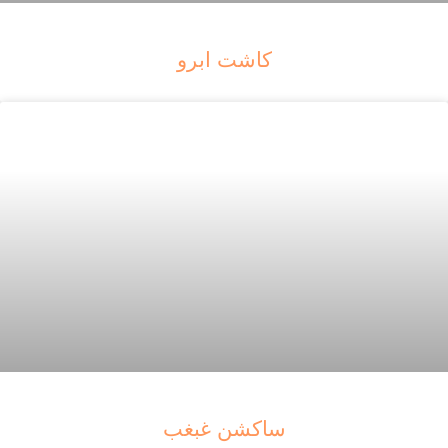
کاشت ابرو
ساکشن غبغب