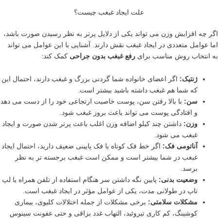
علت ایجاد غبغب چیست؟
اگر چه افزایش وزن می تواند یکی از دلایل پرتر به نظر رسیدن صورت باشد،
اما عوامل متعددی در ایجاد غبغب نقش دارند. آشنایی با این عوامل می تواند
به انتخاب روش مناسب برای
رفع غبغب بدون جراحی
کمک کند:
ژنتیک:
اگر اعضای خانواده شما گردنی بزرگ و غبغب دارند، احتمال این
که شما هم غبغب داشته باشید بیشتر است.
سن:
با بالا رفتن سن، پوست خاصیت ارتجاعی خود را از دست می دهد
و افتادگی پوست می تواند باعث بروز غبغب شود.
وزن:
داشتن چند کیلو اضافه وزن اغلب باعث پرتر شدن صورت و ایجاد
غبغب می شود.
آناتومی فک:
اگر خط فک کوتاه یا فک پایینی ضعیف دارید، احتمال ایجاد
غبغب در شما بیشتر است و ممکن است غبغب برجسته تر به نظر
برسد.
وضعیت بدنی:
پایین نگه داشتن سر هنگام استفاده از تلفن همراه یا لپ
تاپ در طولانی مدت، یکی از عوامل مؤثر در ایجاد غبغب است.
مشکلات سلامتی:
برخی مشکلات از جمله اختلالات کلیوی، بیماری
کوشینگ، کم کاری تیروئید، التهاب غدد بزاقی و حتی عفونت سینوس