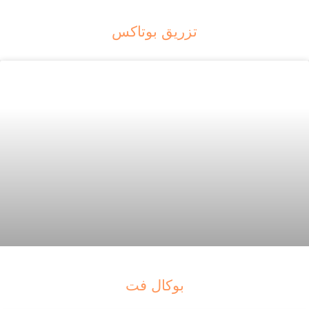
تزریق بوتاکس
بوکال فت