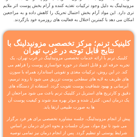
مزونیدلینگ به دلیل وجود ترکیبات تغذیه‌ کننده و آرام ‌بخش پوست اثر ملایم
‌تری دارد. این مواد آرام‌ بخش احتمال تحریک را کاهش داده و به مراجعین
امکان می‌ دهد با کمترین اختلال به فعالیت ‌های روزمره خود بازگردند.
کلینیک ترنم؛ مرکز تخصصی مزونیدلینگ با
نتایج قابل توجه در غرب تهران
کلینیک ترنم با ارائه خدمات تخصصی مزونیدلینگ در غرب تهران، یک
تجربه حرفه ای و قابل اعتماد در حوزه جوانسازی پوست را فراهم می
کند. در این روش، ترکیبات مغذی و تقویتی استاندارد همراه با سوزن
های ظریف به لایه های سطحی پوست تزریق می شود تا روند ترمیم،
آبرسانی و بهبود شفافیت پوست تقویت گردد. استفاده از دستگاه های
دقیق و کارتریج های استریل در کلینیک ترنم باعث می شود مراجعان از
یک درمان ایمن، کنترل شده و موثر بهره مند شوند و کیفیت پوست آن
ها به صورت طبیعی ارتقا یابد.
پیش از انجام مزونیدلینگ، جلسه مشاوره تخصصی برای هر فرد برگزار
می شود تا نوع مواد، میزان جلسات و نحوه اجرای درمان بر اساس
شرایط پوستی او تنظیم گردد. پس از انجام درمان نیز تمامی توصیه