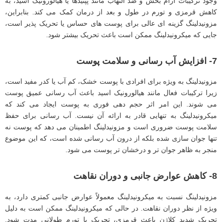
وجود ترکیبات آرام‌ بخش و ضد التهاب مانند پپتیدها یا هیالورونیک اسید، به
کاهش قرمزی و تورم در طول و بعد از درمان کمک می‌ کند. بنابراین،
مزونیدلینگ گزینه ‌ای عالی برای پوست‌ های حساس یا تحریک ‌پذیر است،
جایی که میکرونیدلینگ ممکن است باعث تحریک بیشتر شود.
7- افزایش آب رسانی و سلامت پوست
مزونیدلینگ به ‌ویژه برای افرادی با پوست خشک، کم ‌آب یا کدر مفید است،
زیرا ترکیبات فعال مانند هیالورونیک اسید باعث آب رسانی عمیق پوست
می ‌شوند. این امر اثر حجم ‌دهی فوری به پوست ایجاد می‌ کند که
میکرونیدلینگ به تنهایی قادر به ارائه آن نیست. آب رسانی برای حفظ
سلامت پوست ضروری است و مزونیدلینگ اطمینان می ‌دهد که پوست نه
تنها جوان ‌سازی شده بلکه از درون آب رسانی شده است، که این موضوع
منجر به ظاهر جوان‌ تر و درخشان ‌تر پوست می‌ شود.
8- کاهش عوارض جانبی و دوران نقاهت
مزونیدلینگ نسبت به میکرونیدلینگ معمولاً عوارض جانبی کمتری دارد، به
‌ویژه از نظر دوران نقاهت. در حالی که میکرونیدلینگ ممکن است به دلیل
تحریک شدید کلاژن باعث قرمزی، تحریک یا تورم طولانی ‌مدت شود.