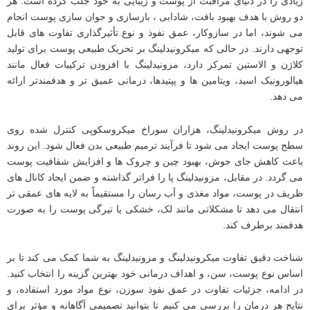
زیادی را در دنیای مراقبت از پوست و زیبایی به خود جلب کرده است. هر
دو روش با هدف بهبود بافت، شادابی ، بازسازی و جوان ‌سازی پوست انجام
می‌ شوند، اما در سازوکار، عمق نفوذ و نوع تأثیرگذاری تفاوت‌ های قابل
‌توجهی دارند. در حالی که میکرونیدلینگ بر تحریک طبیعی پوست برای تولید
کلاژن و الاستین تمرکز دارد، مزونیدلینگ با افزودن ترکیبات فعال مانند
هیالورونیک اسید، ویتامین‌ ها و پپتیدها، درمانی عمیق ‌تر و هدفمندتر ارائه
می ‌دهد.
در روش میکرونیدلینگ، هزاران سوراخ میکروسکوپی کنترل‌ شده روی
سطح پوست ایجاد می ‌شود تا فرآیند ترمیم طبیعی بدن فعال شود. این روند
باعث کاهش جای جوش، بهبود چین ‌و چروک‌ ها و افزایش شفافیت پوست
می ‌گردد. در مقابل، مزونیدلینگ پا را فراتر گذاشته و ضمن ایجاد کانال ‌های
ظریف در پوست، مواد مغذی و آب رسان را مستقیماً به لایه‌ های عمقی ‌تر
انتقال می ‌دهد تا مشکلاتی مانند لک، خشکی یا تیرگی پوست را به ‌صورت
هدفمند برطرف کند.
شناخت دقیق تفاوت میکرونیدلینگ و مزونیدلینگ به شما کمک می‌ کند تا بر
اساس نوع پوست، سن، و اهداف درمانی خود بهترین گزینه را انتخاب کنید.
در ادامه، جزئیات تفاوت در عمق نفوذ سوزن، نوع مواد مورد استفاده، و
نتایج هر درمان را بررسی می ‌کنیم تا بتوانید تصمیمی آگاهانه و مؤثر برای