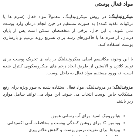
مواد فعال پوستی
میکرونیدلینگ
:
در روش میکرونیدلینگ، معمولاً مواد فعال (سرم ‌ها یا
ترکیبات تغذیه ‌کننده) به ‌صورت مستقیم در حین انجام درمان وارد پوست
نمی‌ شوند. با این ‌حال، برخی از متخصصان ممکن است پس از پایان
درمان، از سرم‌ ها یا فاکتورهای رشد برای تسریع روند ترمیم و بازسازی
پوست استفاده کنند.
با این وجود، مکانیسم اصلی میکرونیدلینگ بر پایه ‌ی تحریک پوست برای
تولید کلاژن و الاستین از طریق ایجاد زخم ‌های میکروسکوپی کنترل‌ شده
است، نه ورود مستقیم مواد فعال به داخل پوست.
مزونیدلینگ
:
در مزونیدلینگ، مواد فعال استفاده‌ شده به‌ طور ویژه برای رفع
مشکلات خاص پوست انتخاب می ‌شوند. این مواد می ‌توانند شامل موارد
زیر باشند:
هیالورونیک اسید: برای آب رسانی عمیق
ویتامین C: برای روشن‌ کنندگی پوست و محافظت آنتی‌ اکسیدانی
پپتیدها: برای تقویت ترمیم پوست و کاهش علائم پیری