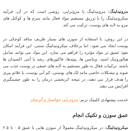
مزونیدلینگ
:
مزونیدلینگ یا مزوتراپی، روشی است که در آن، فرآیند
میکرونیدلینگ را با تزریق مستقیم مواد فعال مانند سرم ‌ها و کوکتل‌ های
مزو به لایه ‌های پوست، ترکیب می کند.
در این روش، با استفاده از سوزن ‌های بسیار ظریف منافذ کوچکی در
پوست ایجاد می شود، اما برخلاف میکرونیدلینگ سنتی، این فرآیند امکان
نفوذ عمیق‌ تر مواد مؤثره را فراهم می ‌سازد. این مواد می ‌توانند شامل
هیالورونیک اسید، ویتامین ‌ها، پپتیدها، فاکتورهای رشد یا آنتی ‌اکسیدان‌ ها
باشند. ترکیبات فعال به‌ طور مستقیم به لایه‌ های عمقی ‌تر پوست جذب می
‌شوند و مشکلات خاصی مانند لک‌ های پوستی، کم ‌آبی پوست، یا علائم پیری
را هدف قرار می ‌دهند، در نتیجه اثربخشی درمان را به‌ طور چشمگیری
افزایش می ‌دهند.
خدمت پیشنهادی کلینیک ترنم:
مزوتراپی جوانساز و آبرسان
عمق سوزن و تکنیک انجام
میکرونیدلینگ
:
در میکرونیدلینگ معمولاً از سوزن ‌هایی با عمق ۰.۵ تا ۲.۵