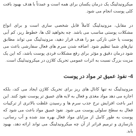
میکرونیدلینگ یک درمان یکسان برای همه است و عمدتاً با هدف بهبود بافت
کلی پوست انجام می ‌شود.
در مقابل، مزونیدلینگ کاملاً قابل شخصی ‌سازی است و برای انواع
مشکلات پوستی مناسب می ‌باشد. چه بخواهید لک ‌ها، خطوط ریز، کم ‌آبی
پوست یا حتی نازکی مو را هدف قرار دهید، مزونیدلینگ می ‌تواند مطابق
نیازهای شما تنظیم شود. اضافه شدن سرم‌ های فعال سفارشی باعث می
‌شود درمان دقیق و مؤثر برای رفع مشکلات فردی پوست باشد، که این یک
مزیت بزرگ نسبت به اثرات عمومی تحریک کلاژن در میکرونیدلینگ است.
4- نفوذ عمیق ‌تر مواد در پوست
مزونیدلینگ نه تنها کانال ‌های ریز برای تحریک کلاژن ایجاد می‌ کند، بلکه
اجازه می ‌دهد مواد مغذی و فعال به لایه ‌های عمیق‌ تر پوست نفوذ کنند. این
امر باعث افزایش نرخ جذب سرم‌ ها و رسیدن غلظت بالاتری از ترکیبات
فعال به سطح سلولی پوست می‌ شود. نفوذ عمیق مواد باعث می‌ شود که
پوست به طور کامل از مزایای مواد فعال بهره‌ مند شده و آب رسانی،
بازسازی و ترمیم فراتر از آن چه میکرونیدلینگ می ‌تواند ارائه دهد، بهبود
یابد.