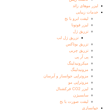
لیزر موهای زائد
خدمات زیبایی
لیفت ابرو با نخ
لیزر فوتونا
تزریق ژل
تزریق ژل لب
تزریق بوتاکس
تزریق چربی
پی آر پی
میکرونیدلینگ
مزونیدلینگ
مزوتراپی جوانساز و آبرسان
مزوتراپی مو
لیزر CO2 فرکشنال
سابسیژن
لیفت صورت با نخ
جوانسازی