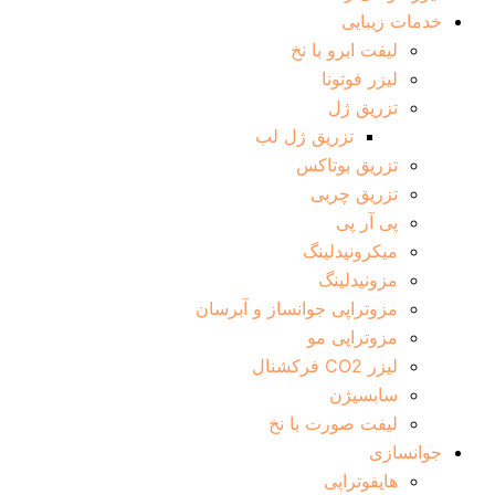
خدمات زیبایی
لیفت ابرو با نخ
لیزر فوتونا
تزریق ژل
تزریق ژل لب
تزریق بوتاکس
تزریق چربی
پی آر پی
میکرونیدلینگ
مزونیدلینگ
مزوتراپی جوانساز و آبرسان
مزوتراپی مو
لیزر CO2 فرکشنال
سابسیژن
لیفت صورت با نخ
جوانسازی
هایفوتراپی