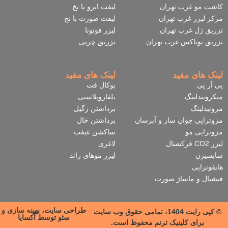
کاشت مو غرب تهران
لیفت ابرو با نخ
مرکز لیزر غرب تهران
لیفت صورت با نخ
تزریق ژل غرب تهران
لیزر فوتونا
تزریق بوتاکس غرب تهران
تزریق چربی
لینک های مفید
لینک های مفید
پی آر پی
بوکال فت
میکرونیدلینگ
بلفاروپلاستی
مزونیدلینگ
برداشتن زگیل
مزوتراپی جوان ساز و آبرسان
برداشتن خال
مزوتراپی مو
ساکشن غبغب
لیزر CO2 فرکشنال
لاغری
سابسیژن
لیزر موهای زائد
هایفوتراپی
فیشیال و ماساژ صورت
طراحی سایت، بهینه سازی و
© کپی رایت 1404، تمامی حقوق وب سایت
سئو توسط آکسایا
برای کلینیک ترنم محفوظ است.