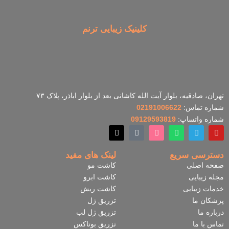
کلینیک زیبایی ترنم
تهران، صادقیه، بلوار آیت الله کاشانی بعد از بلوار اباذر، پلاک ۷۳
شماره تماس:
02191006622
شماره واتساپ:
09129593819
X
-
t
w
دسترسی سریع
لینک های مفید
i
صفحه اصلی
کاشت مو
t
t
مجله زیبایی
کاشت ابرو
e
خدمات زیبایی
کاشت ریش
r
پزشکان ما
تزریق ژل
درباره ما
تزریق ژل لب
تماس با ما
تزریق بوتاکس