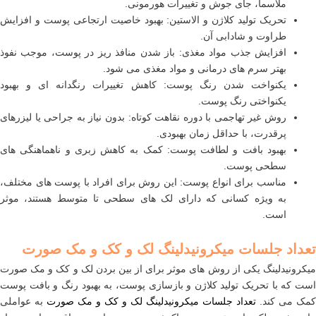
ملاسما، جای جوش و تغییرات هورمونی.
تحریک تولید کلاژن و الاستین: بهبود خاصیت ارتجاعی پوست و افزایش
طراوت و شادابی آن.
افزایش جذب مواد مغذی: باز شدن منافذ ریز در پوست، موجب نفوذ
بهتر سرم های درمانی و مواد مغذی می شود.
یکنواخت شدن رنگ پوست: کاهش تغییرات رنگدانه ای و بهبود
یکنواختی رنگ پوست.
روش غیر تهاجمی با دوره نقاهت کوتاه: بدون نیاز به جراحی یا لیزرهای
پرقدرت، با حداقل زمان بهبودی.
بهبود بافت و لطافت پوست: کمک به کاهش زبری و ناهماهنگی های
سطحی پوست.
مناسب برای انواع پوست: این روش برای افراد با پوست های مختلف،
به ویژه کسانی که دارای لک های سطحی تا متوسط هستند، موثر
است.
تعداد جلسات میکرونیدلینگ لک و کک و مک صورت
میکرونیدلینگ یکی از روش های موثر برای از بین بردن لک و کک و مک صورت
است که با تحریک تولید کلاژن و بازسازی پوست، به بهبود رنگ و بافت پوست
کمک می کند.
تعداد جلسات میکرونیدلینگ لک و کک و مک صورت
به عواملی