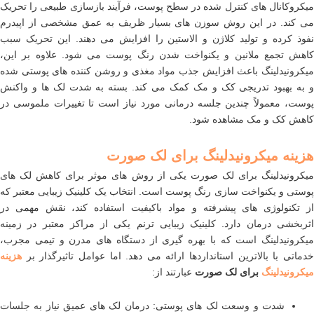
میکروکانال های کنترل شده در سطح پوست، فرآیند بازسازی طبیعی را تحریک
می کند. در این روش سوزن های بسیار ظریف به عمق مشخصی از اپیدرم
نفوذ کرده و تولید کلاژن و الاستین را افزایش می دهند. این تحریک سبب
کاهش تجمع ملانین و یکنواخت شدن رنگ پوست می شود. علاوه بر این،
میکرونیدلینگ باعث افزایش جذب مواد مغذی و روشن کننده های پوستی شده
و به بهبود تدریجی کک و مک کمک می کند. بسته به شدت لک ها و واکنش
پوست، معمولاً چندین جلسه درمانی مورد نیاز است تا تغییرات ملموسی در
کاهش کک و مک مشاهده شود.
هزینه میکرونیدلینگ برای لک صورت
میکرونیدلینگ برای لک صورت یکی از روش های موثر برای کاهش لک های
پوستی و یکنواخت سازی رنگ پوست است. انتخاب یک کلینیک زیبایی معتبر که
از تکنولوژی های پیشرفته و مواد باکیفیت استفاده کند، نقش مهمی در
اثربخشی درمان دارد. کلینیک زیبایی ترنم یکی از مراکز معتبر در زمینه
میکرونیدلینگ است که با بهره گیری از دستگاه های مدرن و تیمی مجرب،
خدماتی با بالاترین استانداردها ارائه می دهد. اما عوامل تاثیرگذار بر
هزینه
میکرونیدلینگ
برای لک صورت
عبارتند از:
شدت و وسعت لک های پوستی: درمان لک های عمیق نیاز به جلسات