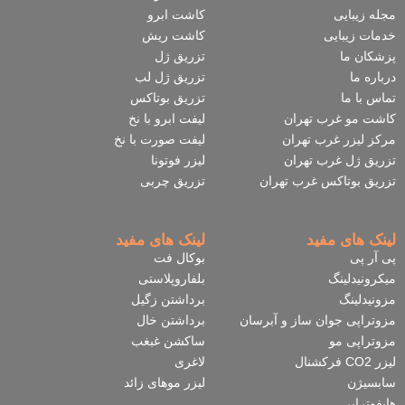
t
مجله زیبایی
کاشت ابرو
e
خدمات زیبایی
کاشت ریش
r
پزشکان ما
تزریق ژل
درباره ما
تزریق ژل لب
تماس با ما
تزریق بوتاکس
کاشت مو غرب تهران
لیفت ابرو با نخ
مرکز لیزر غرب تهران
لیفت صورت با نخ
تزریق ژل غرب تهران
لیزر فوتونا
تزریق بوتاکس غرب تهران
تزریق چربی
لینک های مفید
لینک های مفید
پی آر پی
بوکال فت
میکرونیدلینگ
بلفاروپلاستی
مزونیدلینگ
برداشتن زگیل
مزوتراپی جوان ساز و آبرسان
برداشتن خال
مزوتراپی مو
ساکشن غبغب
لیزر CO2 فرکشنال
لاغری
سابسیژن
لیزر موهای زائد
هایفوتراپی