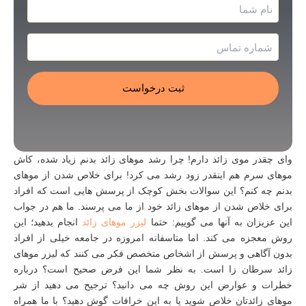
نام
و
نام
شماره
خانوادگی
تماس
*
*
Alternative:
وای چقدر موی زائد دارم! چرا رشد موهای زائد بدنم زیاد شده، کاش
موهای سرم هم اینقدر زود رشد می‌ کرد! برای خلاص شدن از موهای
بدنم چه کنم؟ این سوالات بخش کوچک از پرسش‌ هایی است که افراد
برای خلاص شدن از موهای زائد خود از ما می‌ پرسند. ما هم در جواب
این عزیزان به آنها می‌ گوییم: حتما
لیزر موهای زائد
انجام بدهید؛ این
روش معجزه می‌ کند. اما متاسفانه امروزه در جامعه خیلی از افراد
بدون آگاهی و پرسش از اشخاص متخصص فکر می‌ کنند که لیزر موهای
زائد سرطان زا است. به نظر شما این فرض صحیح است؟ درباره
خطرات و عوارض این روش چه می دانید؟ ترجیح می دهید از شر
موهای زائدتان خلاص شوید یا به این خرافات گوش دهید؟ با ما همراه