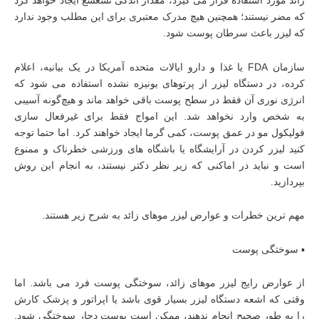
زائد مورد استفاده قرار می گیرد، مقدار اندکی تشعشع ایجاد خواهد کرد
که مضر نیستند؛ همچنین هیچ مدرک معتبری برای این مطلب وجود ندارد
که لیزر باعث سرطان پوست شود.
سازمان FDA یا غذا و دارو ایالات متحده آمریکا در یک بیانیه، اعلام
کرده، در دستگاه لیزر از پرتو‌های یونیزه نشده استفاده می شود که
انرژی نوری آن فقط در سطح پوست باقی خواهد ماند و هیچ‌گونه آسیبی
به شخص وارد نخواهد شد. این امواج فقط برای غیرفعال سازی
فولیکول مو در عمق پوست، کمی گرما ایجاد خواهند کرد. اما حتما توجه
کنید لیزر کردن در آرایشگاه یا باشگاه های ورزشی خطرناک و ممنوع
است و نباید در اماکنی که زیر نظر دکتر نیستند، به انجام این روش
بپردازید.
مهم ترین خطرات و عوارض لیزر موهای زائد به شرح زیر هستند.
▪︎ سوختگی پوست
از عوارض رایج لیزر موهای زائد، سوختگی پوست فرد می باشد. اما
وقتی که اشعه دستگاه لیزر بسیار قوی باشد یا اپراتور و پزشک کارش
را به طور صحیح انجام ندهند، ممکن است پوست دچار سوختگی شود.