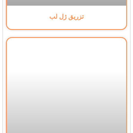
تزریق ژل لب