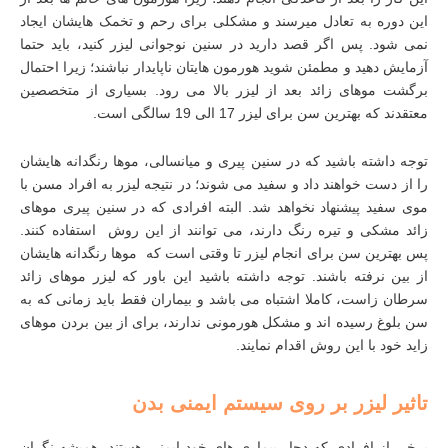
این دوره به تعادل میرسند و مشکلی برای رحم و تخمک هایشان ایجاد
نمی شود. پس اگر قصد دارید در سنین نوجوانی لیزر کنید، باید حتما
آزمایش دهید و مطمئن شوید هورمون هایتان ناپایدار نباشند؛ زیرا احتمال
برگشت موهای زائد بعد از لیزر بالا می رود. بسیاری از متخصصین
معتقدند که بهترین سن برای لیزر 17 الی 19 سالگی است.
توجه داشته باشید که در سنین پیری و میانسالی، موها رنگدانه هایشان
را از دست خواهند داد و سفید می شوند؛ در نتیجه لیزر به افراد مسن با
موی سفید پیشنهاد نخواهد شد. البته افرادی که در سنین پیری موهای
زائد مشکی و تیره رنگ دارند، می توانند از این روش استفاده کنند.
پس بهترین سن برای انجام لیزر تا وقتی است که موها رنگدانه هایشان
از بین نرفته باشند. توجه داشته باشید این باور که لیزر موهای زائد
سرطان زاست، کاملا اشتباه می باشد و بیماران فقط باید زمانی که به
سن بلوغ رسیده اند و مشکل هورمونی ندارند، برای از بین بردن مو‌های
زاید خود با این روش اقدام نمایند.
تاثیر لیزر بر روی سیستم ایمنی بدن
برخی از افرادی که دچار بیماری های خود ایمنی هستند، همیشه نگران