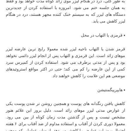
به طور کلی، درد در هنگام لیزر موی زائد کوتاه مدت خواهد بود و فقط
به همان جلسه ختم می‌ شود. امروزه با استفاده کردن از جدیدترین
دستگاه‌ های لیزر که به سیستم خنک کننده مجهز هستند، درد در هنگام
لیزر کاهش می یابد.
▪︎ قرمزی یا التهاب در محل
قرمز شدن یا التهاب ناحیه لیزر شده معمولا رایج‌ ترین عارضه لیزر
موهای زائد است. این قرمزی و التهاب پس از انجام لیزر دائمی نخواهد
بود و پس از مدتی برطرف می شود. استفاده کردن از کمپرس سرد
کمی از این عارضه را کم می کند؛ حتی در اکثر مواقع استروئیدهای
موضعی هم این علامت را کاهش خواهند داد.
▪︎ هایپرپیگمنتیشن
کاهش یافتن رنگدانه‌ های پوست و همچنین روشن تر شدن پوست یکی
از عوارض مدتی لیزر موهای زائد است. دلیل بروز این علائم هنوز
مشخص نیست و پس از گذشتن مدت زمان کوتاه از بین می رود.
معمولا دوری کردن از آفتاب و استفاده مداوم از ضد آفتاب برای ۶ هفته
احتمال بروز این عوارض را کاهش می دهد. از سایر عواملی که موجب